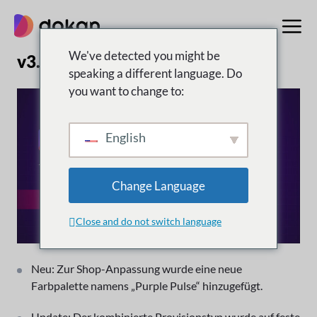
Zum
Inhalt
springen
We've detected you might be
v3.14.0 | 2. Dezember 2024
speaking a different language. Do
you want to change to:
English
Change Language
Close and do not switch language
Neu: Zur Shop-Anpassung wurde eine neue
Farbpalette namens „Purple Pulse“ hinzugefügt.
Update: Der kombinierte Provisionstyp wurde auf feste