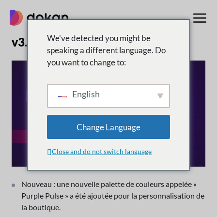
Aller
au
contenu
We've detected you might be
v3.14.0 | 02 décembre 2024
speaking a different language. Do
you want to change to:
English
Change Language
Close and do not switch language
Nouveau : une nouvelle palette de couleurs appelée «
Purple Pulse » a été ajoutée pour la personnalisation de
la boutique.