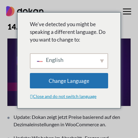
Zum
Inhalt
springen
We've detected you might be
14. März 2025
speaking a different language. Do
you want to change to:
English
Change Language
Close and do not switch language
Update: Dokan zeigt jetzt Preise basierend auf den
Dezimaleinstellungen in WooCommerce an.
Update: Wir haben im Abschnitt „Fragen und