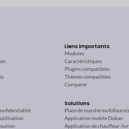
s
Liens importants
Modules
ion
Caractéristiques
Plugins compatibles
éo
Thèmes compatibles
Comparer
Solutions
confidentialité
Place de marché multifourni
utilisation
Application mobile Dokan
soutien
Application de chauffeur-liv