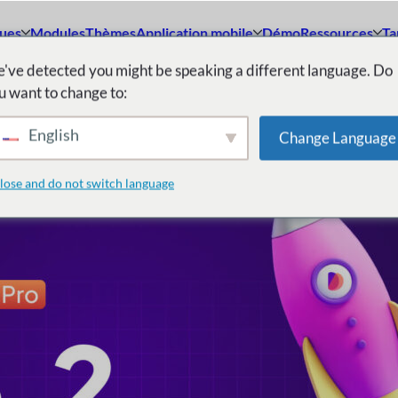
ques
Modules
Thèmes
Application mobile
Démo
Ressources
Ta
've detected you might be speaking a different language. Do
u want to change to:
English
Change Language
lose and do not switch language