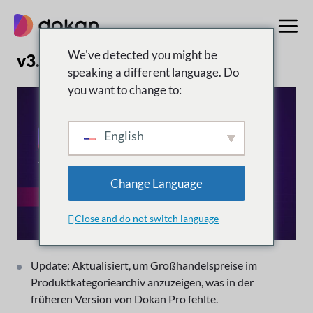
Zum
Inhalt
springen
We've detected you might be
v3.9.3 | 13. November 2023
speaking a different language. Do
you want to change to:
English
Change Language
Close and do not switch language
Update: Aktualisiert, um Großhandelspreise im
Produktkategoriearchiv anzuzeigen, was in der
früheren Version von Dokan Pro fehlte.