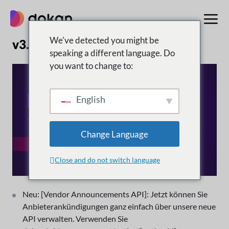
Zum
Inhalt
springen
We've detected you might be
v3.9.4 | 30. November 2023
speaking a different language. Do
you want to change to:
English
Change Language
Close and do not switch language
Neu: [Vendor Announcements API]: Jetzt können Sie
Anbieterankündigungen ganz einfach über unsere neue
API verwalten. Verwenden Sie