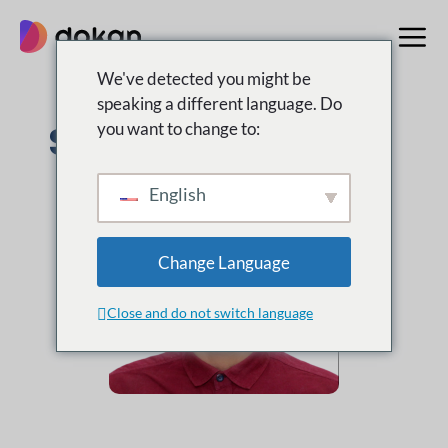
Aller
au
contenu
We've detected you might be
speaking a different language. Do
Shahid
you want to change to:
English
Change Language
Close and do not switch language