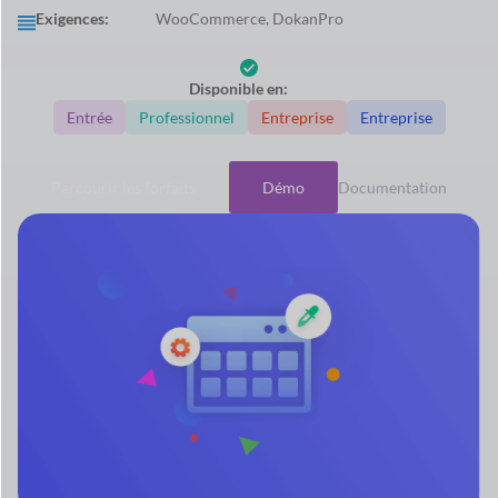
Exigences:
WooCommerce, DokanPro
Disponible en:
Entrée
Professionnel
Entreprise
Entreprise
Parcourir les forfaits
Démo
Documentation