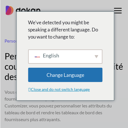
Aller
au
contenu
We've detected you might be
speaking a different language. Do
you want to change to:
Personnalisateur de jeu de couleurs
Personnalisateur de
English
couleur
Option de compatibilité
des thèmes
Change Language
Close and do not switch language
Vous cherchez à synchroniser votre tableau de bord
fournisseur avec des plugins tiers ? Avec le Color Scheme
Customizer, vous pouvez personnaliser les attributs du
tableau de bord et rendre les tableaux de bord des
fournisseurs plus attrayants.