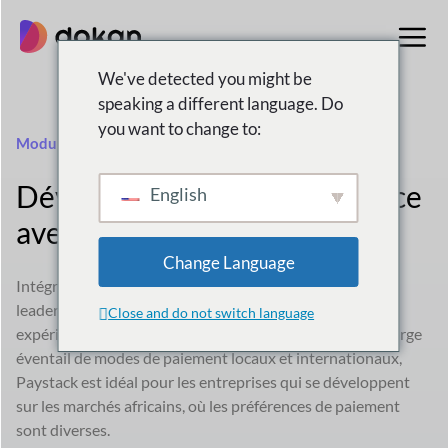
Aller
au
contenu
We've detected you might be
speaking a different language. Do
you want to change to:
Module Paystack
Développez votre marketplace
English
avec Paystack
Change Language
Intégrer
Paystack
, Paystack, une solution de paiement
leader en Afrique, s'intègre à votre plateforme pour une
Close and do not switch language
expérience de paiement fluide et sécurisée. Grâce à un large
éventail de modes de paiement locaux et internationaux,
Paystack est idéal pour les entreprises qui se développent
sur les marchés africains, où les préférences de paiement
sont diverses.