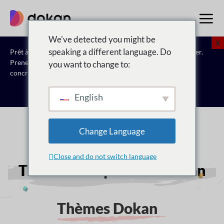
Aller
au
contenu
We've detected you might be
X
speaking a different language. Do
Prêt à passer à l'étape suivante ? Laissez nos experts vous aider.
Prenez rendez-vous pour
Découvrez comment Dokan peut
you want to change to:
concrétiser votre vision du marché.
Réservez une consultation gratuite
English
Change Language
Close and do not switch language
Thèmes compatibles Dokan
Thèmes Dokan