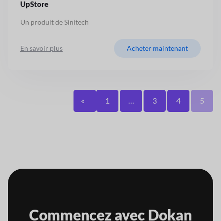
UpStore
Un produit de Sinitech
En savoir plus
Acheter maintenant
«
1
…
3
4
5
Commencez avec
Dokan