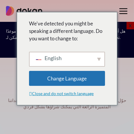
تخطى
إلى
المحتوى
We've detected you might be
X
speaking a different language. Do
هل أنت مستعد لاتخاذ الخطوة التالية؟ دع خبراءنا يساعدونك. احجز موعدًا
شاهد كيف يمكن لـ Dokan تحويل رؤية السوق الخاصة بك إلى حقيقة.
you want to change to:
احجز استشارة مجانية
English
Change Language
بريميوم دكان
الوحدات
Close and do not switch language
حوّل سوقك متعدد البائعين إلى موقع حجز أو مزاد باستخدام
وحداتنا
المتميزة الرائعة التي يمكنك شراؤها بشكل فردي