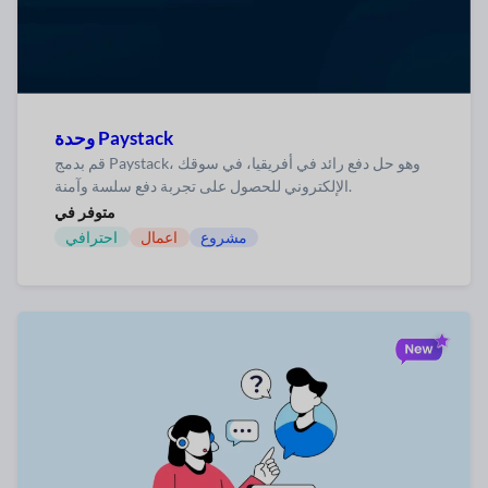
وحدة Paystack
قم بدمج Paystack، وهو حل دفع رائد في أفريقيا، في سوقك
الإلكتروني للحصول على تجربة دفع سلسة وآمنة.
متوفر في
مشروع
اعمال
احترافي