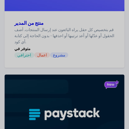
منتج من المدير
قم بتخصيص كل حقل يراه البائعون عند إرسال المنتجات. أضف
الحقول أو عدّلها أو أعد ترتيبها أو احذفها - بدون الحاجة إلى كتابة
أي كود.
متوفر في
مشروع
اعمال
احترافي