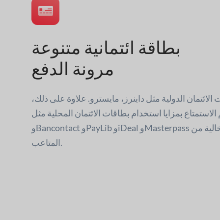
بطاقة ائتمانية متنوعة
مرونة الدفع
 الائتمان الدولية مثل داينرز، مايسترو. علاوة على ذلك،
لاستمتاع بمزايا استخدام بطاقات الائتمان المحلية مثل Przelewy24
وBancontact وPayLib وiDeal وMasterpass لإجراء عمليات دفع خالية من
المتاعب.