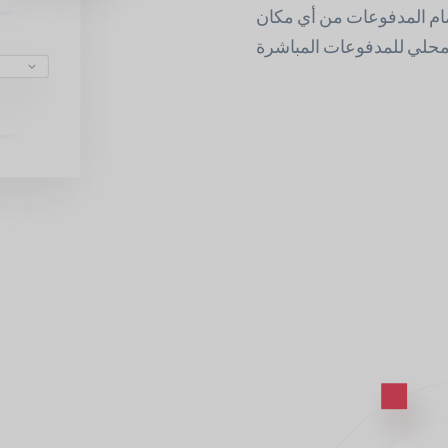
ات من أي مكان. Sofort وGiropay هما أفضل بديل