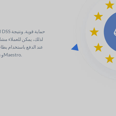
لذلك، يمكن للعملاء مشا
CB وVisa وMastercard وBanContact وMister Cash وMaestro.