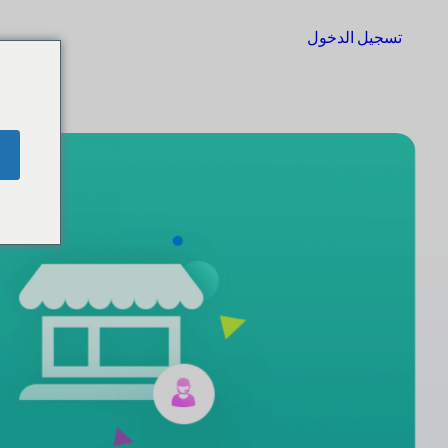
تسجيل الدخول
البدء