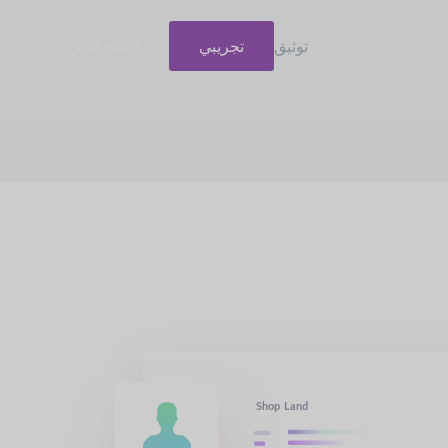
توثيق
تجريبي
تصفح الحزم