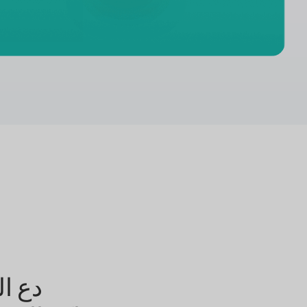
دع ال