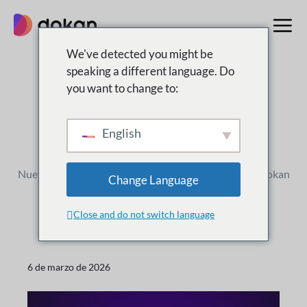
saltar
al
contenido
We've detected you might be
speaking a different language. Do
you want to change to:
registro de cambios
Qué
Nuevo
English
Nuevos lanzamientos, mejoras y actualizaciones de Dokan
Change Language
Close and do not switch language
6 de marzo de 2026