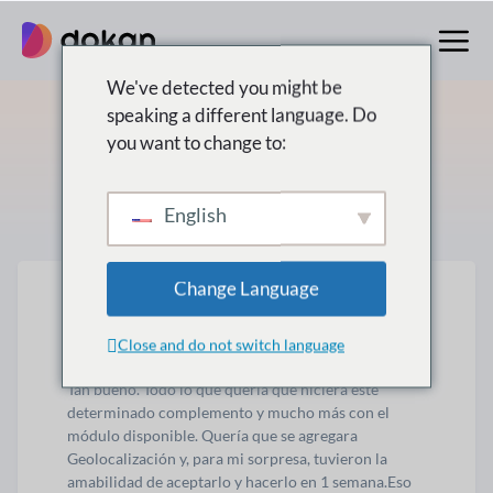
saltar
al
contenido
We've detected you might be
speaking a different language. Do
you want to change to:
Dokan
Testimonios
English
Change Language
Close and do not switch language
Tan bueno. Todo lo que quería que hiciera este
determinado complemento y mucho más con el
módulo disponible. Quería que se agregara
Geolocalización y, para mi sorpresa, tuvieron la
amabilidad de aceptarlo y hacerlo en 1 semana.
Eso