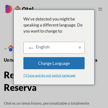
saltar
al
|
contenido
We've detected you might be
speaking a different language. Do
you want to change to:
English
—
Un tema de WordPress moderno y elegante para
Change Language
Reserva de hotel &
Close and do not switch language
Reserva
Otel es un tema liviano, personalizable y totalmente