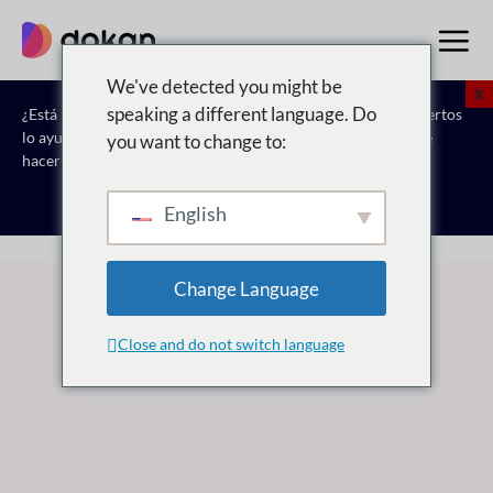
saltar
al
contenido
We've detected you might be
X
speaking a different language. Do
¿Está listo para dar el siguiente paso? Deje que nuestros expertos
lo ayuden. Reserve una reunión para
Vea cómo Dokan puede
you want to change to:
hacer realidad su visión del mercado.
Reserva una consulta gratuita
English
Change Language
Close and do not switch language