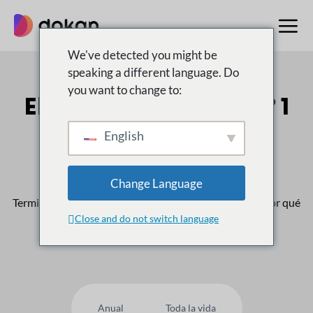
saltar
al
contenido
We've detected you might be
speaking a different language. Do
you want to change to:
El multiproveedor n.º 1
Mercado para
English
WordPress
Change Language
Terminado
50,000
Los clientes confían en nosotros, ¿por qué
Close and do not switch language
usted no?
Anual
Toda la vida