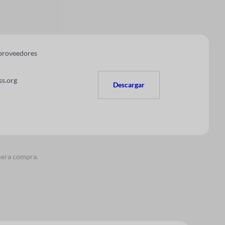
 proveedores
s.org
Descargar
imera compra.