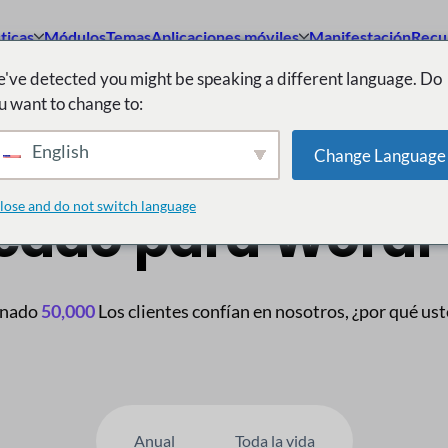
ticas
Módulos
Temas
Aplicaciones móviles
Manifestación
Recu
've detected you might be speaking a different language. Do
u want to change to:
 multiproveedor n.
English
Change Language
lose and do not switch language
cado para WordP
inado
50,000
Los clientes confían en nosotros, ¿por qué us
Anual
Toda la vida