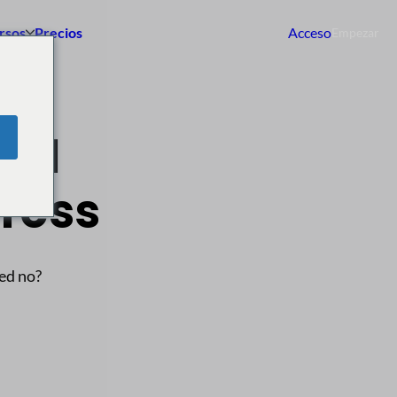
rsos
Precios
Acceso
Empezar
º 1
ress
ted no?