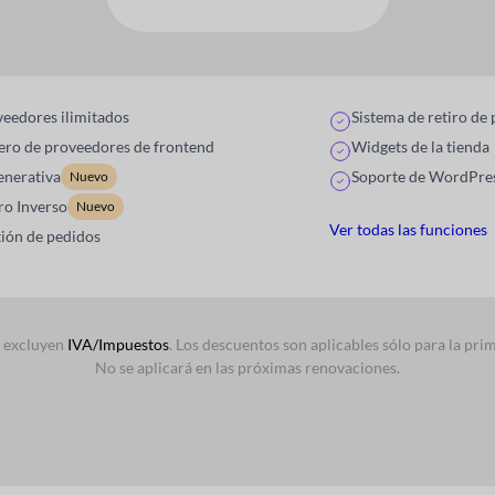
eedores ilimitados
Sistema de retiro de
ero de proveedores de frontend
Widgets de la tienda
enerativa
Soporte de WordPres
Nuevo
ro Inverso
Nuevo
Ver todas las funciones
ión de pedidos
s excluyen
IVA/Impuestos
. Los descuentos son aplicables sólo para la pr
No se aplicará en las próximas renovaciones.