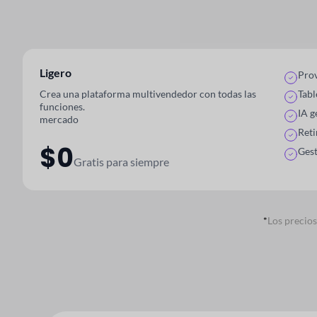
Ligero
Prov
Crea una plataforma multivendedor con todas las
Tabl
funciones.
IA g
mercado
Reti
$0
Gest
Gratis para siempre
*
Los precio