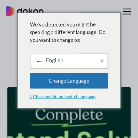
Aller
au
contenu
We've detected you might be
speaking a different language. Do
Résultats de la
you want to change to:
recherche pour :
English
“ wordpress ”
Change Language
Close and do not switch language