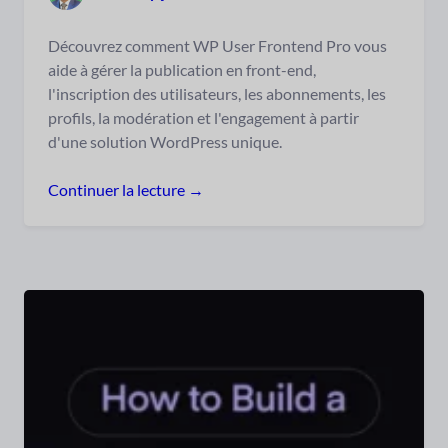
Découvrez comment WP User Frontend Pro vous
aide à gérer la publication en front-end,
l'inscription des utilisateurs, les abonnements, les
profils, la modération et l'engagement à partir
d'une solution WordPress unique.
Continuer la lecture →