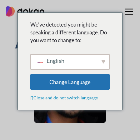
Aller
au
contenu
We've detected you might be
speaking a different language. Do
Abid Mehedy
you want to change to:
English
Change Language
Close and do not switch language