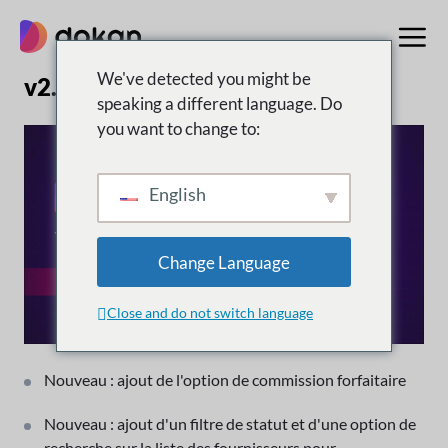
Aller
au
contenu
We've detected you might be
v2.6.6 | 22 octobre 2017
speaking a different language. Do
you want to change to:
English
Change Language
Close and do not switch language
Nouveau : ajout de l'option de commission forfaitaire
Nouveau : ajout d'un filtre de statut et d'une option de
recherche sur la liste des fournisseurs pour