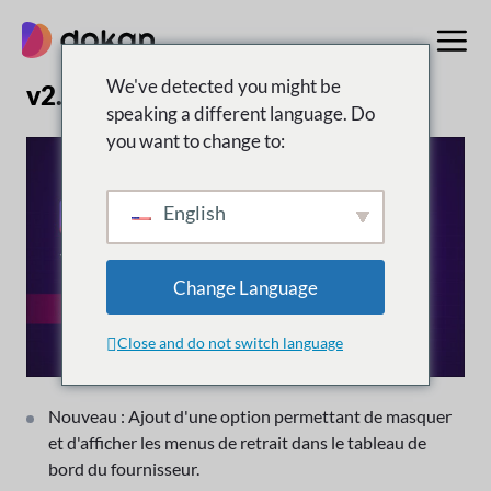
Aller
au
contenu
We've detected you might be
v2.7.1 | 14 décembre 2017
speaking a different language. Do
you want to change to:
English
Change Language
Close and do not switch language
Nouveau : Ajout d'une option permettant de masquer
et d'afficher les menus de retrait dans le tableau de
bord du fournisseur.