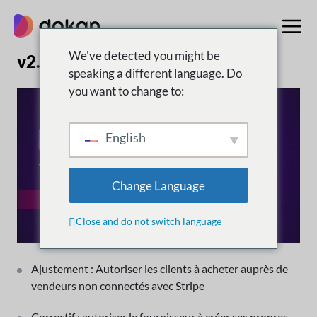
Aller
au
contenu
We've detected you might be
v2.9.1 | 15 octobre 2018
speaking a different language. Do
you want to change to:
English
Change Language
Close and do not switch language
Ajustement : Autoriser les clients à acheter auprès de
vendeurs non connectés avec Stripe
Correctif : autoriser le fournisseur à créer ses propres