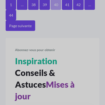
1
…
38
39
40
41
42
…
44
Page suivante
Abonnez-vous pour obtenir
Inspiration
Conseils &
Astuces
Mises à
jour