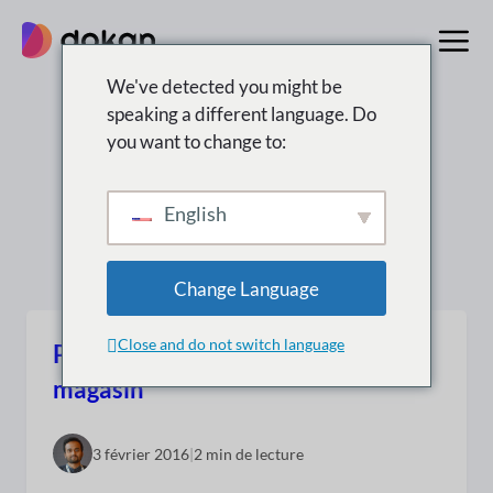
Aller
au
contenu
We've detected you might be
speaking a different language. Do
Résultats de la
you want to change to:
recherche pour :
English
“ wordpress ”
Change Language
Close and do not switch language
Personnalisation de la page du
magasin
3 février 2016
|
2 min de lecture