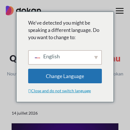
Aller
au
contenu
We've detected you might be
speaking a different language. Do
you want to change to:
Journal des modifications
Qu'est-ce que c'est
Nouveau
English
Nouvelles versions, améliorations et mises à jour de Dokan
Change Language
Close and do not switch language
14 juillet 2026