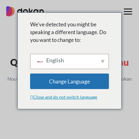
Aller
au
contenu
We've detected you might be
speaking a different language. Do
you want to change to:
Journal des modifications
Qu'est-ce que c'est
Nouveau
English
Nouvelles versions, améliorations et mises à jour de Dokan
Change Language
Close and do not switch language