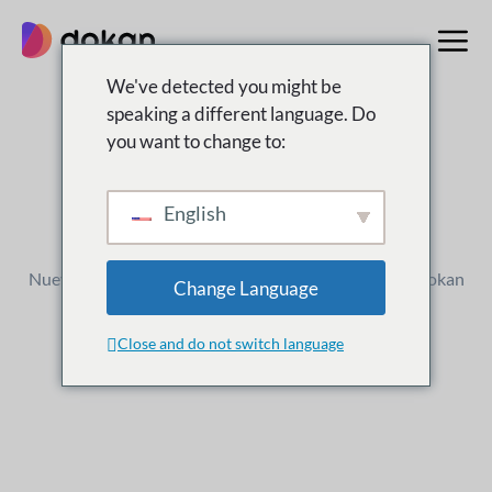
saltar
al
contenido
We've detected you might be
speaking a different language. Do
you want to change to:
registro de cambios
Qué
Nuevo
English
Nuevos lanzamientos, mejoras y actualizaciones de Dokan
Change Language
Close and do not switch language