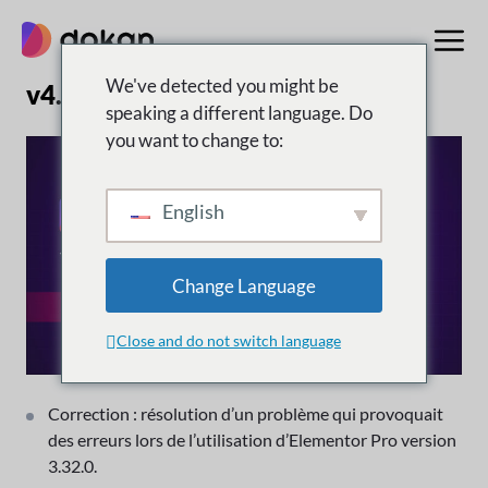
Aller
au
contenu
We've detected you might be
v4.0.9 | 16 septembre 2025
speaking a different language. Do
you want to change to:
English
Change Language
Close and do not switch language
Correction : résolution d’un problème qui provoquait
des erreurs lors de l’utilisation d’Elementor Pro version
3.32.0.