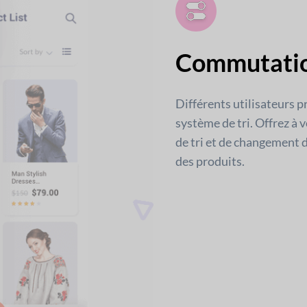
Commutatio
Différents utilisateurs p
système de tri. Offrez à v
de tri et de changement d
des produits.