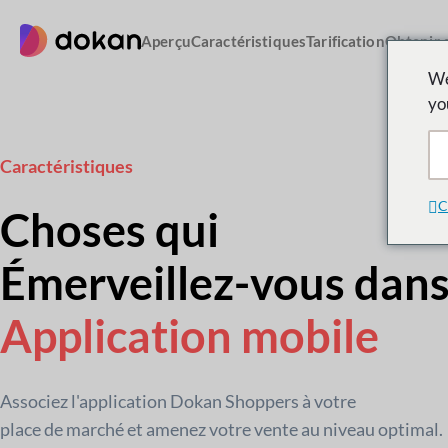
Aller
au
Aperçu
Caractéristiques
Tarification
Obtenir d
contenu
We
yo
Caractéristiques
C
Choses qui
Émerveillez-vous dan
Application mobile
Associez l'application Dokan Shoppers à votre
place de marché et amenez votre vente au niveau optimal.