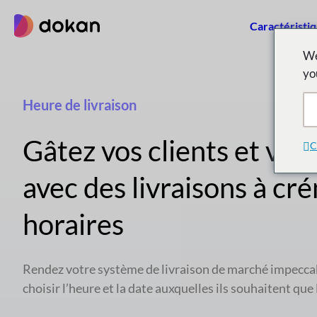
Aller
Caractéristi
au
contenu
We
yo
Heure de livraison
Gâtez vos clients et vos
C
avec des livraisons à cr
horaires
Rendez votre système de livraison de marché impeccabl
choisir l’heure et la date auxquelles ils souhaitent que 