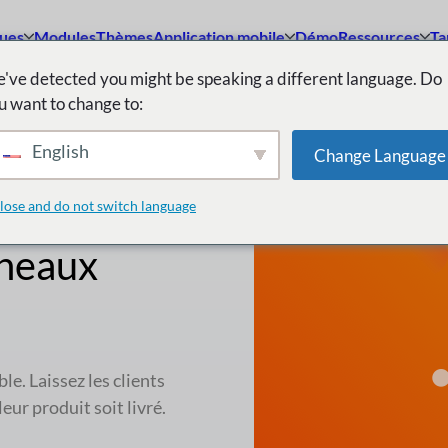
ques
Modules
Thèmes
Application mobile
Démo
Ressources
Ta
've detected you might be speaking a different language. Do
u want to change to:
English
Change Language
 vendeurs
lose and do not switch language
éneaux
e. Laissez les clients
leur produit soit livré.