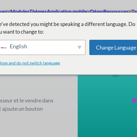
ques
Modules
Thèmes
Application mobile
Démo
Ressources
Ta
've detected you might be speaking a different language. Do
u want to change to:
English
Change Language
 copier les
lose and do not switch language
sseur et le vendre dans
t ajoute un bouton