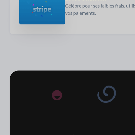
Célèbre pour ses faibles frais, util
vos paiements.