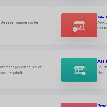
Exam
 de se renseigner sur les
Ajoute
vos f
Assi
utement personnalisés et
Fourn
ous le souhaitez.
ticket
Prod