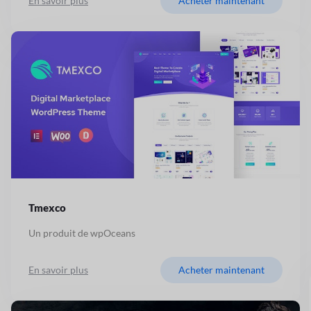
En savoir plus
Acheter maintenant
Tmexco
Un produit de wpOceans
En savoir plus
Acheter maintenant