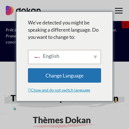
Aller
au
contenu
We've detected you might be
X
speaking a different language. Do
Prêt à passer à l'étape suivante ? Laissez nos experts vous aider.
Prenez rendez-vous pour
Découvrez comment Dokan peut
you want to change to:
concrétiser votre vision du marché.
Réservez une consultation gratuite
English
Change Language
Close and do not switch language
Thèmes compatibles Dokan
Thèmes Dokan