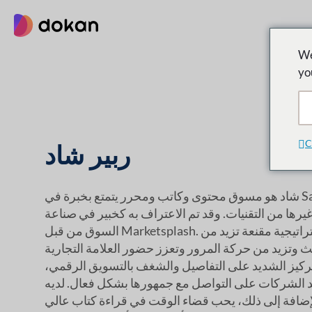
تخطى
إلى
المحتوى
We
yo
C
ربير شاد
شاد هو مسوق محتوى وكاتب ومحرر يتمتع بخبرة في SaaS وSEO وWordPress
وغيرها من التقنيات. وقد تم الاعتراف به كخبير في صناعة
السوق من قبل Marketsplash. ينشئ شاد محتوى واستراتيجية مقنعة تزيد من
وتزيد من حركة المرور وتعزز حضور العلامة التجارية
لتركيز الشديد على التفاصيل والشغف بالتسويق الرقمي،
 الشركات على التواصل مع جمهورها بشكل فعال. لديه
إضافة إلى ذلك، يحب قضاء الوقت في قراءة كتاب عالي