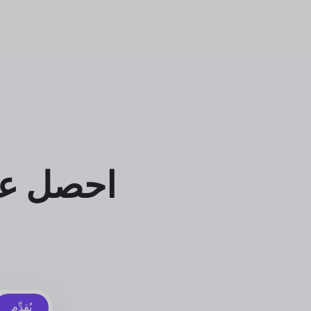
احصل عل
يُقدِّم