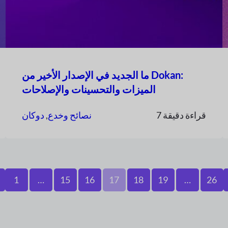
ما الجديد في الإصدار الأخير من Dokan:
الميزات والتحسينات والإصلاحات
7 قراءة دقيقة
نصائح وخدع
, 
دوكان
1
…
15
16
17
18
19
…
26