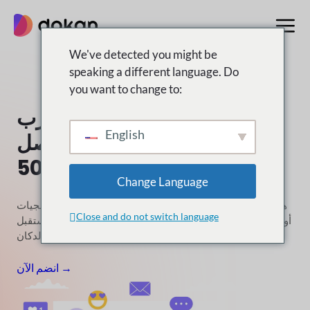
تخطى
إلى
المحتوى
We've detected you might be
speaking a different language. Do
you want to change to:
أشعل الخاص بك
التأثير و
اضرب
English
الخاص بك
كسب ما يصل
ل
$5000
Change Language
هل أنت مدون متحمس أو بودكاست أو فيديو
مؤثر يحب البرمجيات
Close and do not switch language
أو التكنولوجيا أو
التجارة الإلكترونية؟ انضم إلينا في تشكيل مستقبل
الأسواق وتصبح مؤثرا لدكان!
الإنترنت
انضم الآن →