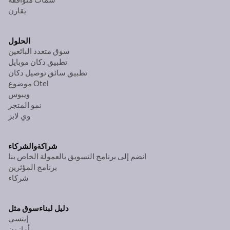
يقارن
الحلول
سوق متعدد البائعين
تطبيق دكان موبايل
تطبيق سائق توصيل دكان
موضوع Otel
ويبوس
نمو المتجر
وي لابز
شراكة
والشركاء
انضم إلى برنامج التسويق بالعمولة الخاص بنا
برنامج المؤثرين
شركاء
دليل لبناء
سوق مثل
إيتسي
أمازون