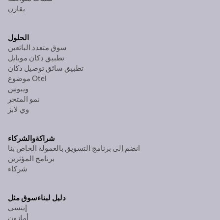
يقارن
الحلول
سوق متعدد البائعين
تطبيق دكان موبايل
تطبيق سائق توصيل دكان
موضوع Otel
ويبوس
نمو المتجر
وي لابز
شراكة
والشركاء
انضم إلى برنامج التسويق بالعمولة الخاص بنا
برنامج المؤثرين
شركاء
دليل لبناء
سوق مثل
إيتسي
أمازون