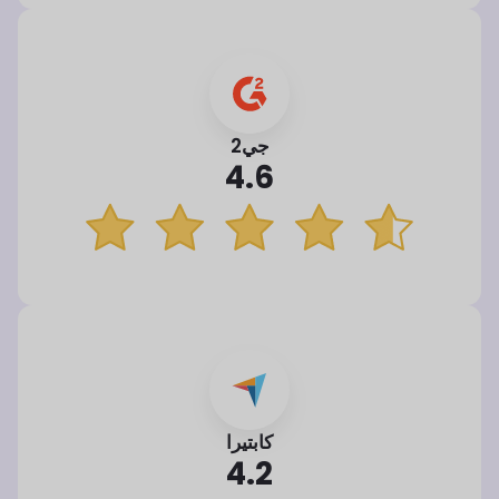
جي2
4.6
كابتيرا
4.2