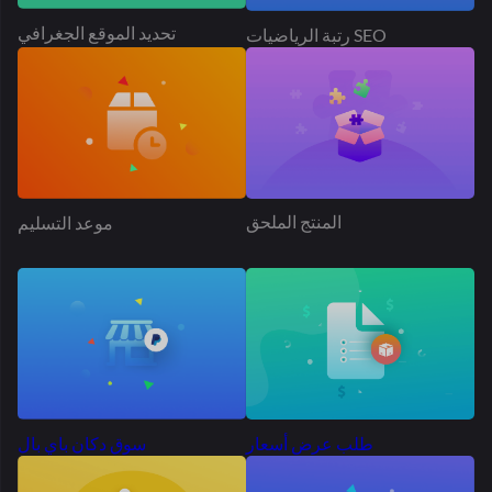
المنتج الملحق
موعد التسليم
طلب عرض أسعار
سوق دكان باي بال