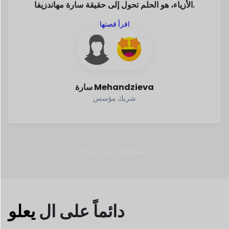
سارة Mehandzieva
شريك مؤسس
استكشاف كل النجاح
دائماً
على ال
يعلو
في السنوات الأخيرة، نمت التجارة الإلكترونية
بسرعة. وفقا
للإحصائيات، التجارة الإلكترونية
العمل هو الطريقة الأكثر أمانا
وأذكى
لكسب. لماذا لا تكون جزءا منه؟