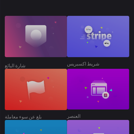
شريط اكسبريس
شارة البائع
العنصر
بلغ عن سوء معاملة