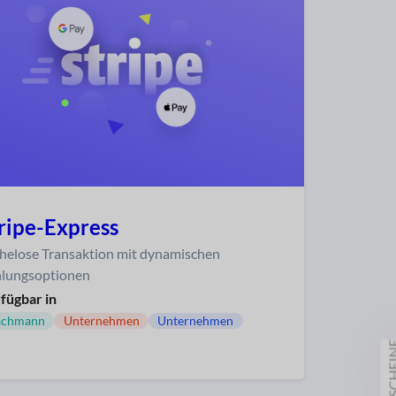
ripe-Express
elose Transaktion mit dynamischen
lungsoptionen
fügbar in
achmann
Unternehmen
Unternehmen
GUTSCH