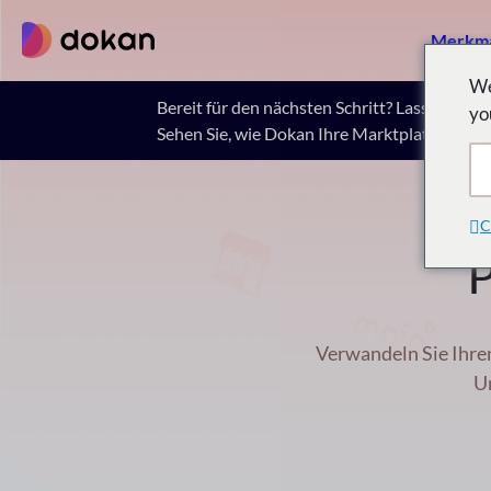
Zum
Merkm
Inhalt
springen
We
Bereit für den nächsten Schritt? Lassen Sie 
yo
Sehen Sie, wie Dokan Ihre Marktplatzvision 
C
Verwandeln Sie Ihre
U