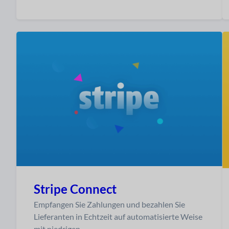
Stripe Connect
Empfangen Sie Zahlungen und bezahlen Sie
Lieferanten in Echtzeit auf automatisierte Weise
mit niedrigen…