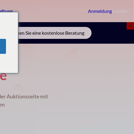
altung
Anmeldung
Loslegen
X
m
Buchen Sie eine kostenlose Beratung
e
er Auktionsseite mit
en