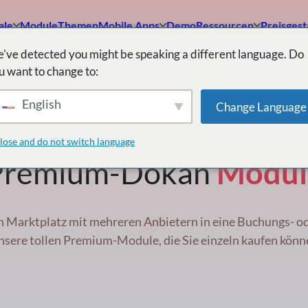
ale
Module
Themen
Mobile Apps
Demo
Ressourcen
Preisgest
've detected you might be speaking a different language. Do
sich von unseren Experten unterstützen. Buchen Sie ein Meeting, u
u want to change to:
Wirklichkeit werden lassen kann.
English
Change Language
lose and do not switch language
Premium-Dokan
Modul
n Marktplatz mit mehreren Anbietern in eine Buchungs- od
nsere tollen Premium-Module, die Sie einzeln kaufen könn