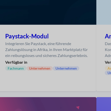
Paystack-Modul
A
Integrieren Sie Paystack, eine führende
Das
Zahlungslösung in Afrika, in Ihren Marktplatz für
Kom
ein reibungsloses und sicheres Zahlungserlebnis.
Adm
Verfügbar in
Ver
Fachmann
Unternehmen
Unternehmen
An
U