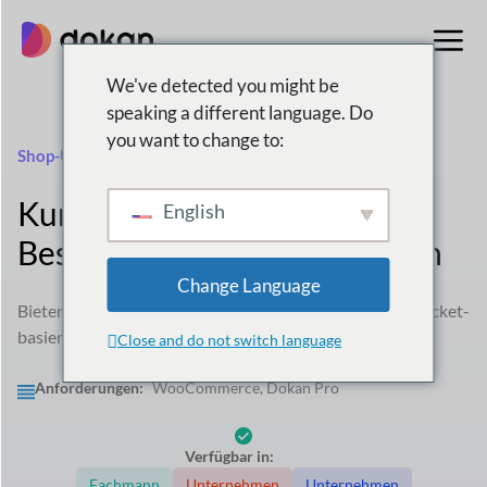
Zum
Inhalt
springen
We've detected you might be
speaking a different language. Do
you want to change to:
Shop-Unterstützung
Kunden können mit ihrer
English
Bestell-ID ein Ticket erstellen
Change Language
Bieten Sie Ihren Kunden direkt auf der Store-Seite ein Ticket-
basiertes Support-System.
Close and do not switch language
Anforderungen:
WooCommerce, Dokan Pro
Verfügbar in:
Fachmann
Unternehmen
Unternehmen