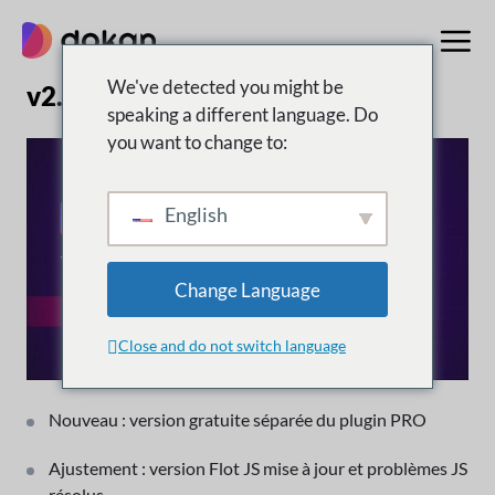
Aller
au
contenu
We've detected you might be
v2.5.3 | 12 mars 2017
speaking a different language. Do
you want to change to:
English
Change Language
Close and do not switch language
Nouveau : version gratuite séparée du plugin PRO
Ajustement : version Flot JS mise à jour et problèmes JS
résolus