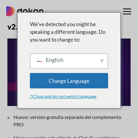
saltar
al
contenido
We've detected you might be
v2.5.3 | 12 de marzo de 2017
speaking a different language. Do
you want to change to:
English
Change Language
Close and do not switch language
Nuevo: versión gratuita separada del complemento
PRO
Mejora: versión actualizada de Flot JS y problemas