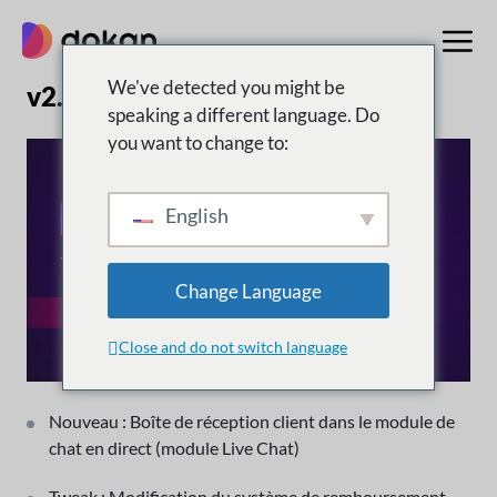
Aller
au
contenu
We've detected you might be
v2.8.3 | 19 juillet 2018
speaking a different language. Do
you want to change to:
English
Change Language
Close and do not switch language
Nouveau : Boîte de réception client dans le module de
chat en direct (module Live Chat)
Tweak : Modification du système de remboursement