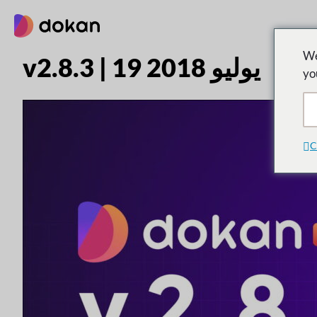
تخطى
إلى
المحتوى
We
v2.8.3 | 19 يوليو 2018
yo
C