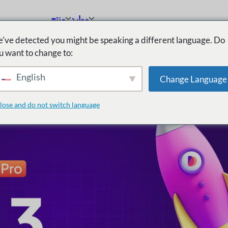
موارد
منتج
've detected you might be speaking a different language. Do
u want to change to:
English
Change Language
lose and do not switch language