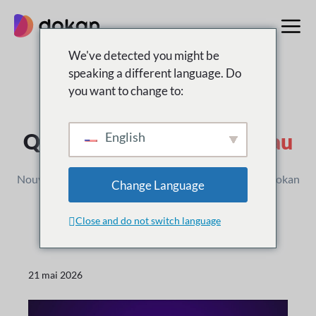
Aller
au
contenu
We've detected you might be
speaking a different language. Do
you want to change to:
Journal des modifications
Qu'est-ce que c'est
Nouveau
English
Nouvelles versions, améliorations et mises à jour de Dokan
Change Language
Close and do not switch language
21 mai 2026