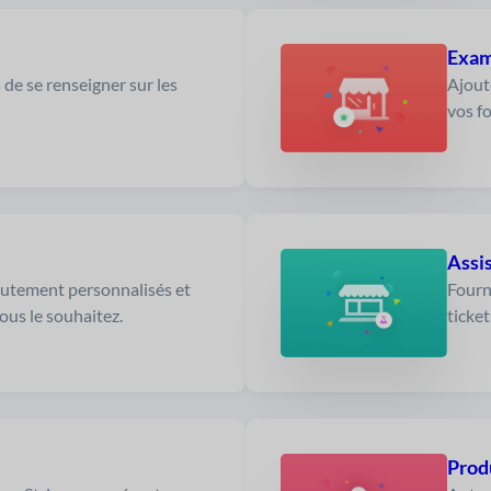
Exam
 de se renseigner sur les
Ajoute
vos f
Assi
utement personnalisés et
Fourn
ous le souhaitez.
ticket
Prod