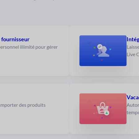
 fournisseur
Intég
rsonnel illimité pour gérer
Laisse
Live 
Vaca
/importer des produits
Autor
tempo