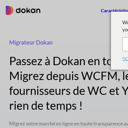
Aller
Caractéristi
au
contenu
We
yo
Migrateur Dokan
Passez à Dokan en toute 
C
Migrez depuis WCFM, l
fournisseurs de WC et 
rien de temps !
Migrez votre marché en ligne en toute transparence a