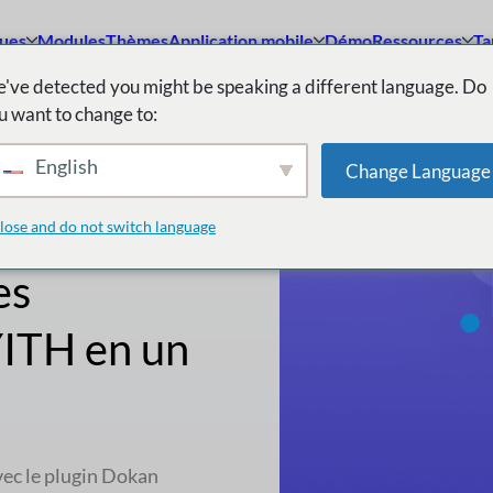
ques
Modules
Thèmes
Application mobile
Démo
Ressources
Ta
've detected you might be speaking a different language. Do
u want to change to:
English
Change Language
simplicité.
lose and do not switch language
es
YITH en un
vec le plugin Dokan