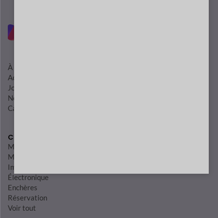
À propos de nous
Actifs de marque
Journal des modifications
Nous contacter
Carrière
Cas d'utilisation
Mode
Meubles
Impression à la demande
Électronique
Enchères
Réservation
Voir tout