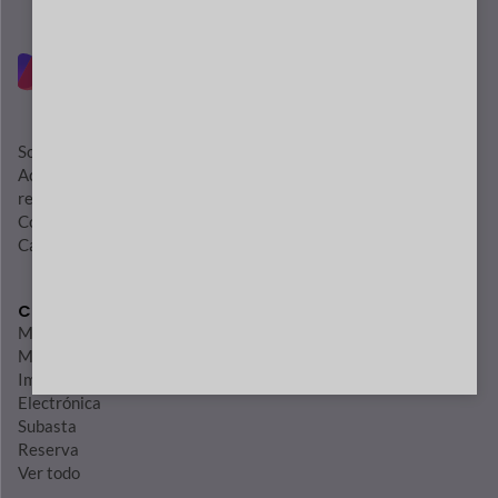
Sobre nosotros
Activos de marca
registro de cambios
Contáctenos
Carrera
Casos de uso
Moda
Muebles
Impresión bajo demanda
Electrónica
Subasta
Reserva
Ver todo