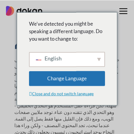
تخطى
إلى
المحتوى
We've detected you might be
speaking a different language. Do
صابرة الاسلام
you want to change to:
English
صابرة إسلام هي كاتبة ومسوقة محتوى ووردبريس. وهي
منخرطة بشكل عميق في تسويق المحتوى في weDevs
وDokan، حيث تتجاوز مجرد الكتابة - فهي تفك شفرة نية
Change Language
المستخدم. بالنسبة لها، المحتوى ليس مجرد كلمات؛ بل
يتعلق بعكس ما يبحث عنه المستخدمون. بفضل فهمها
الحاد لسلوك الجمهور وتحسين محركات البحث، تقوم
Close and do not switch language
بصياغة محتوى لا يخبر فقط بل ويصنف أيضًا. الكتابة
سهلة، لكن قراءة عقل المستخدم هو التحدي الحقيقي -
وهو التحدي الذي تتقنه دون عناء. توجد ملايين صفحات
الويب، ومع ذلك فإن القليل منها فقط يصل إلى القمة.
عندما تبحث، تجد المحتوى المصنف - ولكن وراء هذا
النجاح يوجد استراتيجيون رئيسيون يجعلون ذلك يحدث.