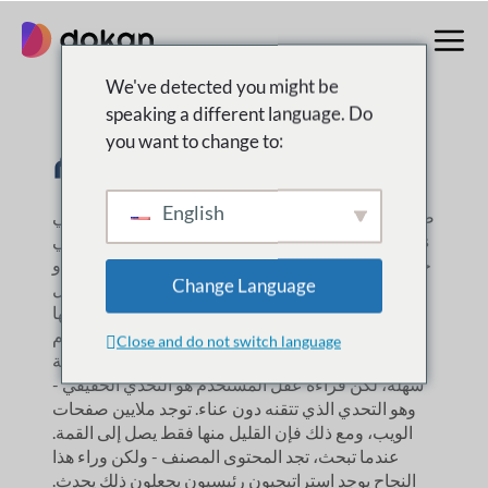
تخطى
إلى
المحتوى
We've detected you might be
speaking a different language. Do
صابرة الاسلام
you want to change to:
English
صابرة إسلام هي كاتبة ومسوقة محتوى ووردبريس. وهي
منخرطة بشكل عميق في تسويق المحتوى في weDevs
وDokan، حيث تتجاوز مجرد الكتابة - فهي تفك شفرة نية
Change Language
المستخدم. بالنسبة لها، المحتوى ليس مجرد كلمات؛ بل
يتعلق بعكس ما يبحث عنه المستخدمون. بفضل فهمها
الحاد لسلوك الجمهور وتحسين محركات البحث، تقوم
Close and do not switch language
بصياغة محتوى لا يخبر فقط بل ويصنف أيضًا. الكتابة
سهلة، لكن قراءة عقل المستخدم هو التحدي الحقيقي -
وهو التحدي الذي تتقنه دون عناء. توجد ملايين صفحات
الويب، ومع ذلك فإن القليل منها فقط يصل إلى القمة.
عندما تبحث، تجد المحتوى المصنف - ولكن وراء هذا
النجاح يوجد استراتيجيون رئيسيون يجعلون ذلك يحدث.