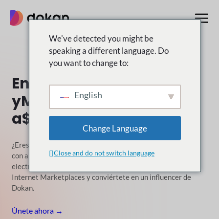
saltar
al
contenido
We've detected you might be
speaking a different language. Do
you want to change to:
Enciende tu
influencia
English
y
Multiplica tu
ganando
a
$5000
Change Language
¿Eres un blogger, podcaster o video apasionado?
influencer
Close and do not switch language
con amor por el software, la tecnología o
¿Comercio
electrónico? Únase a nosotros para dar forma al futuro de
Internet
Marketplaces y conviértete en un influencer de
Dokan.
Únete ahora →